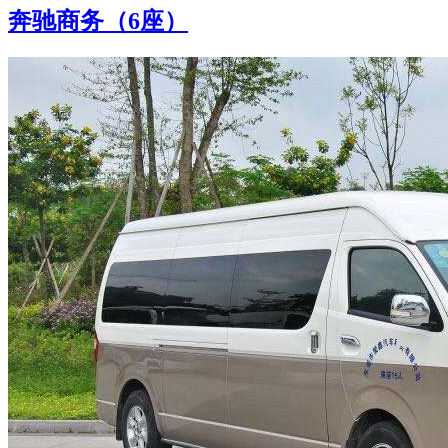
奔驰商务（6座）