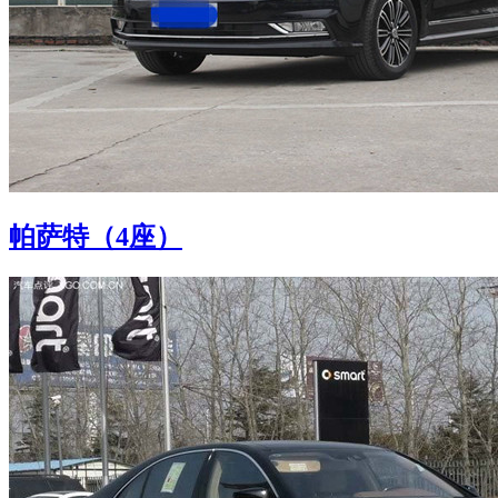
帕萨特（4座）