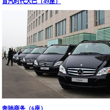
首汽时代大巴（49座）
奔驰商务（6座）