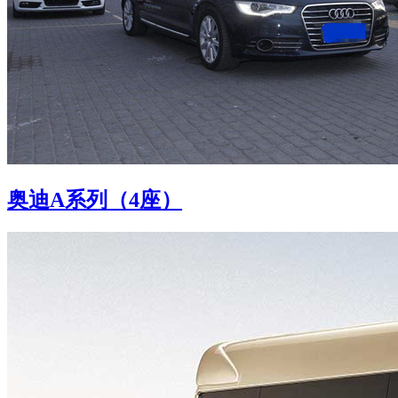
奥迪A系列（4座）