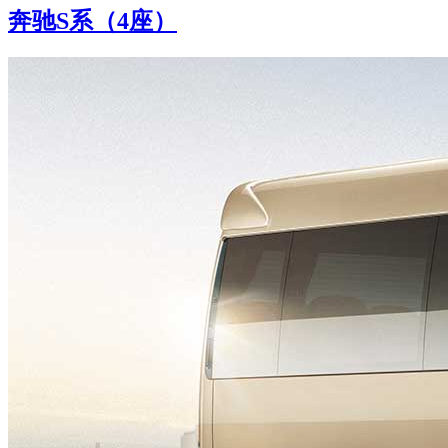
奔驰S系（4座）