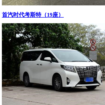
首汽时代考斯特（19座）