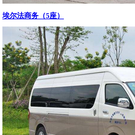
埃尔法商务（5座）