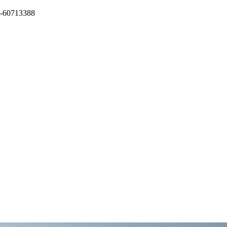
13388