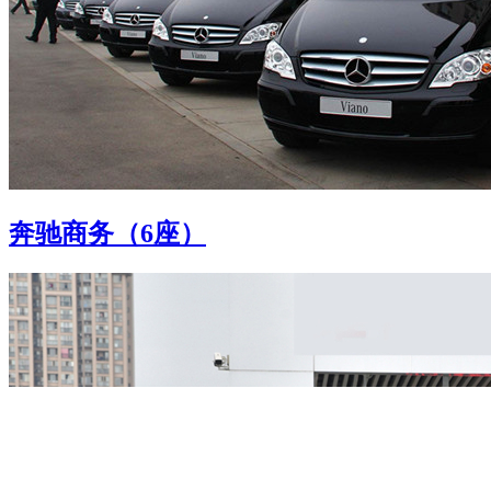
奔驰商务（6座）