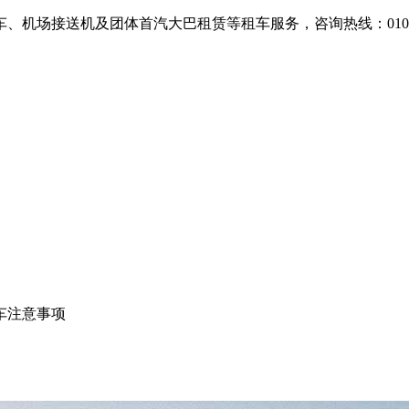
场接送机及团体首汽大巴租赁等租车服务，咨询热线：010-607
车注意事项