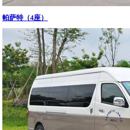
帕萨特（4座）