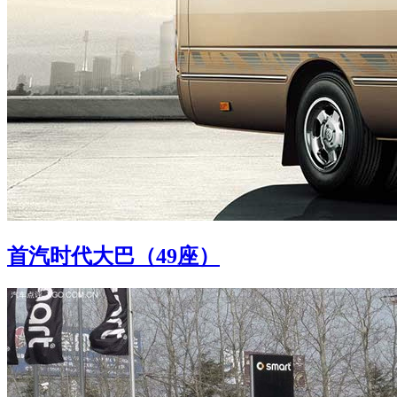
首汽时代大巴（49座）