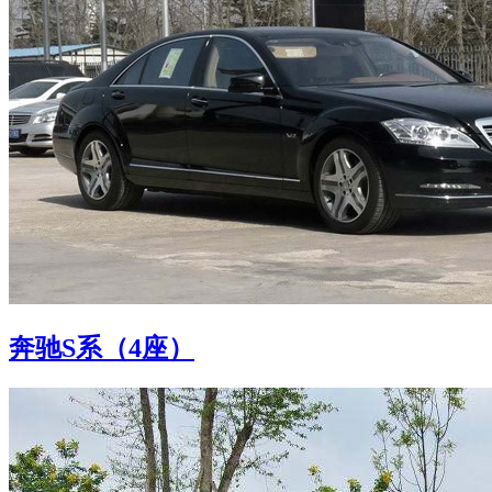
奔驰S系（4座）