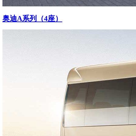
奥迪A系列（4座）