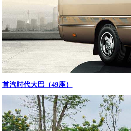
首汽时代大巴（49座）