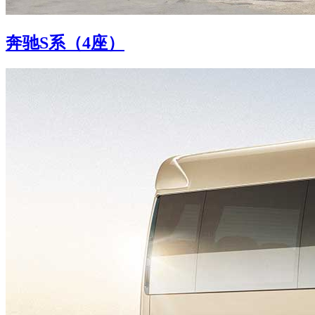
奔驰S系（4座）