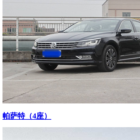
帕萨特（4座）