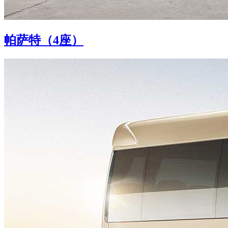
帕萨特（4座）