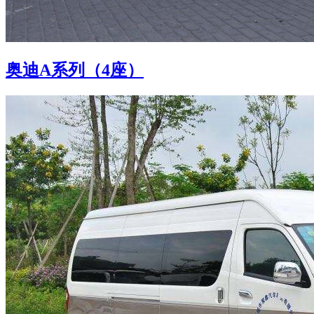
奥迪A系列（4座）