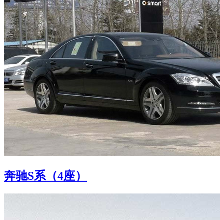
奔驰S系（4座）