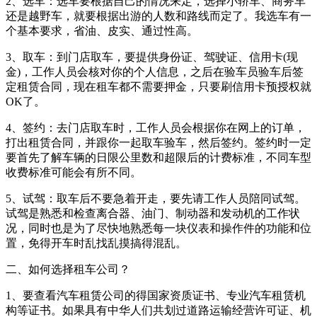
2、选车：选车要根据自己的情况来定，选择小轿车、商务车
还是越野车，就要根据出游的人数和路线而定了。我选车有一
个基本要求，省油、皮实、通过性高。
3、取车：到门店取车，要提供身份证、驾驶证、信用卡(现
金)，工作人员会核对你的个人信息，之后在验车员验车后签
定租赁合同，现在租车都不需要押金，只要刷信用卡预授权就
OK了。
4、签约：去门店取车时，工作人员会根据你在网上的订单，
打出租赁合同，并跟你一起取车验车，然后签约。签约时一定
要首先了解车辆的日限公里数和超限后的计费标准，不同车型
收费标准可能会有所不同。
5、试驾：取车后不要急着开走，要先请工作人员陪同试驾。
试驾是熟悉和检查离合器、油门、制动器和发动机的工作状
况，同时也是为了尽快地熟悉每一块仪表和操作件的功能和位
置，免得开车时乱找乱摸搞得混乱。
二、如何选择租车公司？
1、要查看汽车租赁公司的得国家资质证书、专业汽车租赁机
构等证书。如果具有中华人们共划过道路运输经营许可证、机