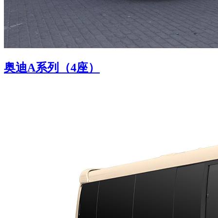
奥迪A系列（4座）