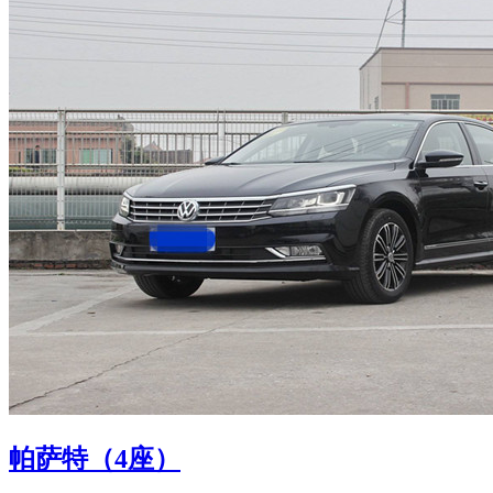
帕萨特（4座）