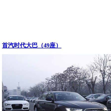
首汽时代大巴（49座）