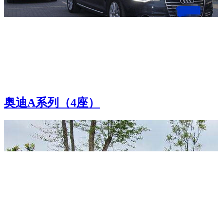
奥迪A系列（4座）