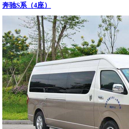
奔驰S系（4座）