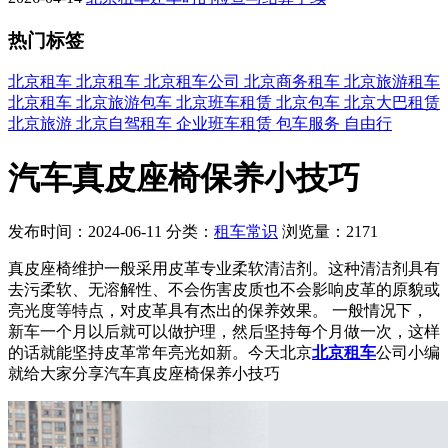
热门标签
北京租车
北京租车
北京租车公司
北京商务租车
北京旅游租车
北京租车
北京旅游包车
北京班车租赁
北京包车
北京大巴租赁
北京旅游
北京自驾租车
企业班车租赁
包车服务
自由行
汽车真皮座椅保养小技巧
发布时间：2024-06-11
分类：
租车常识
浏览量：2171
真皮座椅维护一般采用皮革专业柔软清洁剂。这种清洁剂具有
去污柔软、无溶解性、不会伤害皮质也不会影响皮革的原貌或
亮光度等特点，对皮革具有杰出的保养效果。 一般情况下，
新车一个月以后就可以做护理，然后坚持每个月做一次，这样
的话就能坚持皮革常年亮光如新。今天北京
北京租车
公司小编
就给大家分享汽车真皮座椅保养小技巧