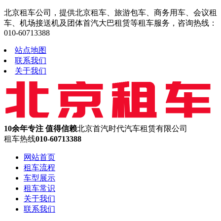
北京租车公司，提供北京租车、旅游包车、商务用车、会议租
车、机场接送机及团体首汽大巴租赁等租车服务，咨询热线：
010-60713388
站点地图
联系我们
关于我们
10余年专注 值得信赖
北京首汽时代汽车租赁有限公司
租车热线
010-60713388
网站首页
租车流程
车型展示
租车常识
关于我们
联系我们