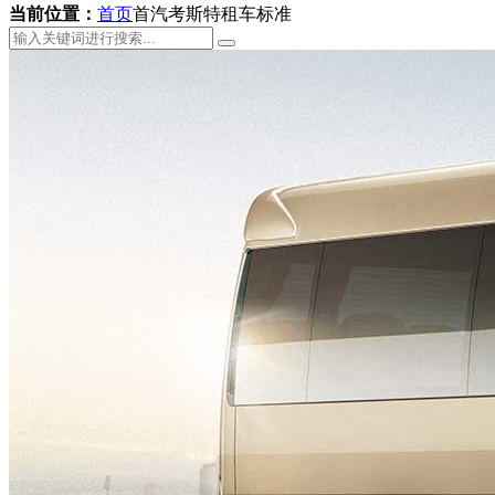
当前位置：
首页
首汽考斯特租车标准