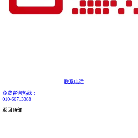
联系电话
免费咨询热线：
010-60713388
返回顶部