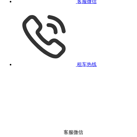
客服微信
租车热线
客服微信