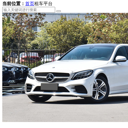
当前位置：
首页
租车平台