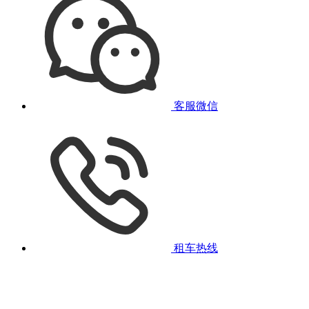
客服微信
租车热线