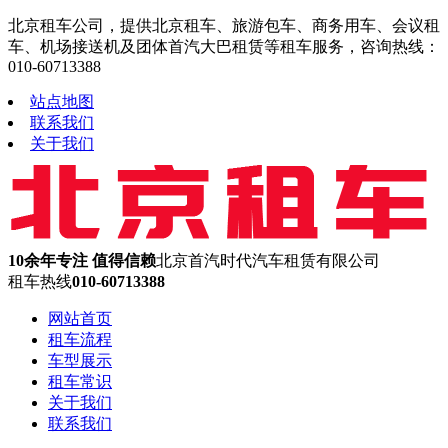
北京租车公司，提供北京租车、旅游包车、商务用车、会议租
车、机场接送机及团体首汽大巴租赁等租车服务，咨询热线：
010-60713388
站点地图
联系我们
关于我们
10余年专注 值得信赖
北京首汽时代汽车租赁有限公司
租车热线
010-60713388
网站首页
租车流程
车型展示
租车常识
关于我们
联系我们