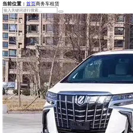
当前位置：
首页
商务车租赁