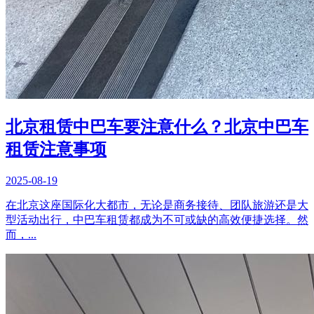
北京租赁中巴车要注意什么？北京中巴车
租赁注意事项
2025-08-19
在北京这座国际化大都市，无论是商务接待、团队旅游还是大
型活动出行，中巴车租赁都成为不可或缺的高效便捷选择。然
而，...