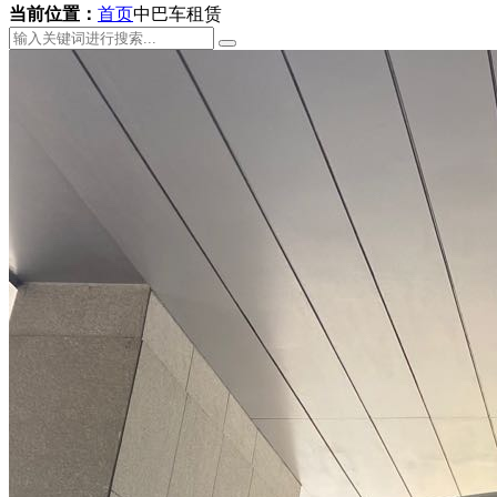
当前位置：
首页
中巴车租赁