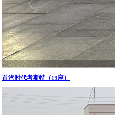
首汽时代考斯特（19座）