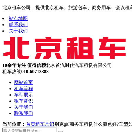
北京租车公司，提供北京租车、旅游包车、商务用车、会议租车、机
站点地图
联系我们
关于我们
10余年专注 值得信赖
北京首汽时代汽车租赁有限公司
租车热线
010-60713388
网站首页
租车流程
车型展示
租车常识
关于我们
联系我们
当前位置：
首页
租车常识
别克gl8商务车租赁什么颜色好?车型