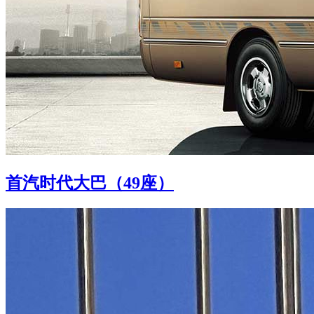
首汽时代大巴（49座）