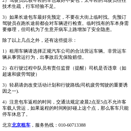
2）驾驶员比较年轻的车也最好不要包，太年轻的驾驶员往往
技术生疏，行车经验不足。
3）如果长途包车最好先预定，不要在大街上临时找。先预订
驾驶员在跑长途前都会对车辆进行检查。临时找有的车本身需
要修理，但司机为了生意开病车上路增加了安全隐患。
除了以上几点之外，还有这些提示：
1）租用车辆请选择正规汽车公司的合法营运车辆。非营运车
辆从事营运行为，出事故后无保险赔偿。
2）在行驶过程中队员有责任监督（提醒）司机是否违章（如
超速和疲劳驾驶）
3）轻易请勿改变活动计划和行驶路线(司机疲劳驾驶的重要诱
因之一).
4）注意包车返程的时间，交通法规定凌晨2点至5点不允许客
车载人营运，如果返程的时间刚好碰上这个点，那么客车只能
停车休息了。
北京
北京租车
，服务热线：010-60713388