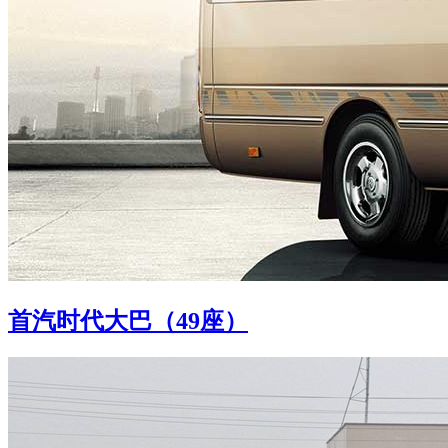
首汽时代大巴（49座）