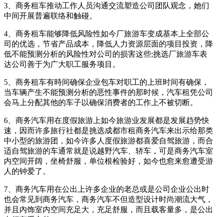
3、商务租车推动工作人员沟通交流塑造公司团队观念，她们
中间开展普遍联络和触碰。
4、商务租车能够降低风险性如今厂旅游车变成基本上全部公
司的优选，节省产品成本，降低人力资源层面的项目投资，降
低不能预测分析的风险性对公司的损害这些;挑选厂旅游车表
达公司善于为广大职工服务项目。
5、商务租车有時间确保企业包车对职工的上班时间有确保，
当车辆产生不能预测分析的恶性事件的那时候，汽车租凭公司
会马上分配其他的车子以确保消费者的工作上不被切断。
6、商务汽车用在度假旅游上如今旅游业发展都是发展趋势快
速，因而许多旅行社都是挑选成都市租商务汽车来出示给那类
中小型的旅游团，如今许多人度假旅游都喜爱自驾旅游，而合
适自驾旅游的车通常就是说越野汽车、轿车，可是商务汽车室
内空间开阔，坐椅舒服，单位根检验好，如今也愈来愈遭受游
人的钟爱了。
7、商务汽车用在公出上许多企业的老总或是公司企业公出时
也会常见到商务汽车，商务汽车不但造型设计时尚潮流大气，
并且內饰室内空间充足大，充足舒服，而且载客量多，是公出