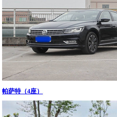
帕萨特（4座）