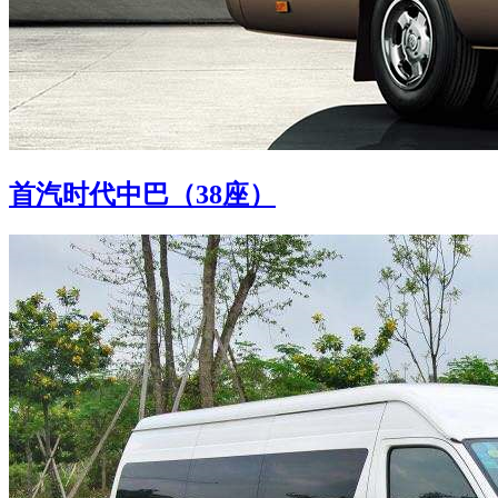
首汽时代中巴（38座）