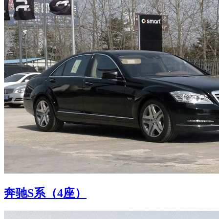
奔驰S系（4座）