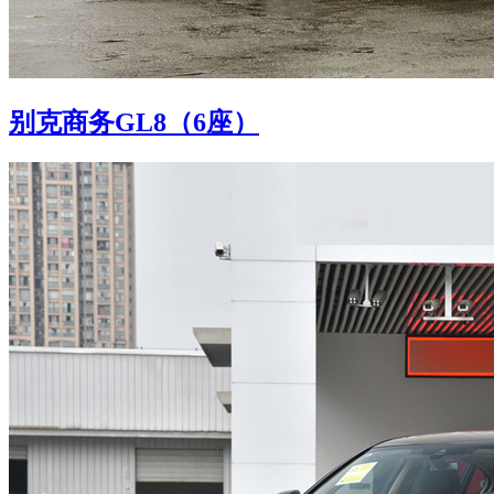
别克商务GL8（6座）